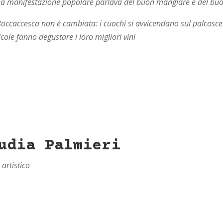
una manifestazione popolare parlava del buon mangiare e del bu
Boccaccesca non è cambiata: i cuochi si avvicendano sul palcosceni
cole fanno degustare i loro migliori vini
udia Palmieri
 artistico