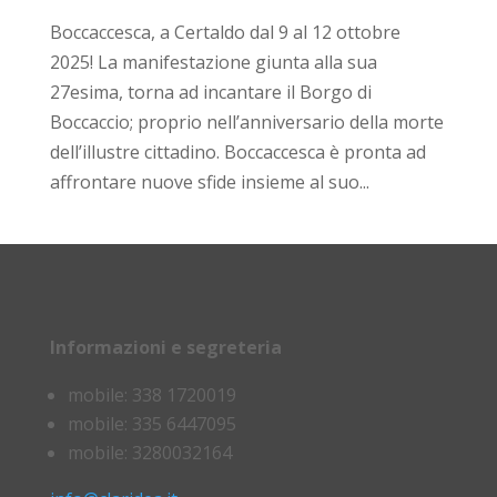
Boccaccesca, a Certaldo dal 9 al 12 ottobre
2025! La manifestazione giunta alla sua
27esima, torna ad incantare il Borgo di
Boccaccio; proprio nell’anniversario della morte
dell’illustre cittadino. Boccaccesca è pronta ad
affrontare nuove sfide insieme al suo...
Informazioni e segreteria
mobile: 338 1720019
mobile: 335 6447095
mobile: 3280032164