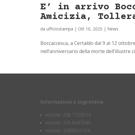
E’ in arrivo Boc
Amicizia, Toller
da
ufficiostampa
|
Ott 10, 2025
|
News
Boccaccesca, a Certaldo dal 9 al 12 ottobr
nell’anniversario della morte dell’illustre
Informazioni e segreteria
mobile: 338 1720019
mobile: 335 6447095
mobile: 3280032164