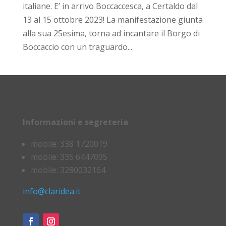
italiane. E’ in arrivo Boccaccesca, a Certaldo dal
13 al 15 ottobre 2023! La manifestazione giunta
alla sua 25esima, torna ad incantare il Borgo di
Boccaccio con un traguardo...
Informazioni e segreteria
mobile: 338 1720019
mobile: 335 6447095
mobile: 3280032164
info@claridea.it